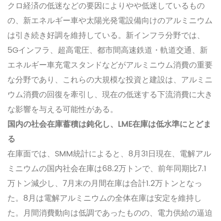
クロ経済の低迷などの要因によりやや低迷しているもの
の、新エネルギー車や太陽光発電設備向けのアルミニウム
は引き続き好調を維持している。新インフラ分野では、
5Gインフラ、超高電圧、都市間高速鉄道・軌道交通、新
エネルギー車充電スタンドなどがアルミニウム消費の重要
な分野であり、これらの大規模な投資と建設は、アルミニ
ウム消費の回復を牽引し、現在の低迷する下流消費に大き
な影響を与える可能性がある。
国内の社会在庫蓄積は鈍化し、LME在庫は低水準にとどま
る
在庫面では、SMM統計によると、8月31日現在、電解アル
ミニウムの国内社会在庫は68.2万トンで、前年同期比7.1
万トン減少し、7月末の月間在庫は合計1.2万トンとなっ
た。8月は電解アルミニウムの全体在庫は安定を維持し
た。月間消費動向は低調であったものの、電力供給の逼迫