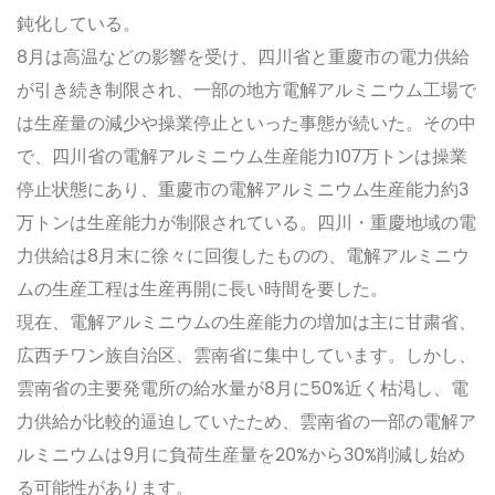
鈍化している。
8月は高温などの影響を受け、四川省と重慶市の電力供給
が引き続き制限され、一部の地方電解アルミニウム工場で
は生産量の減少や操業停止といった事態が続いた。その中
で、四川省の電解アルミニウム生産能力107万トンは操業
停止状態にあり、重慶市の電解アルミニウム生産能力約3
万トンは生産能力が制限されている。四川・重慶地域の電
力供給は8月末に徐々に回復したものの、電解アルミニウ
ムの生産工程は生産再開に長い時間を要した。
現在、電解アルミニウムの生産能力の増加は主に甘粛省、
広西チワン族自治区、雲南省に集中しています。しかし、
雲南省の主要発電所の給水量が8月に50%近く枯渇し、電
力供給が比較的逼迫していたため、雲南省の一部の電解ア
ルミニウムは9月に負荷生産量を20%から30%削減し始め
る可能性があります。