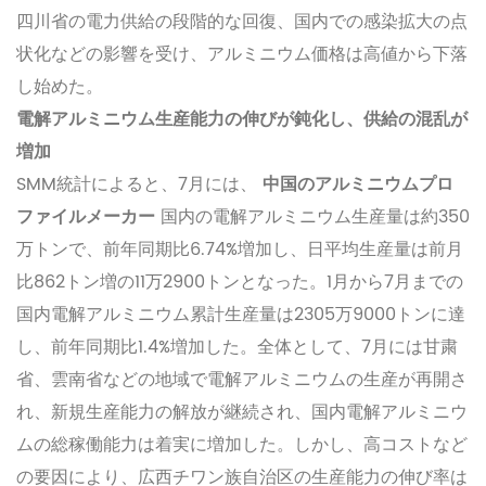
四川省の電力供給の段階的な回復、国内での感染拡大の点
状化などの影響を受け、アルミニウム価格は高値から下落
し始めた。
電解アルミニウム生産能力の伸びが鈍化し、供給の混乱が
増加
SMM統計によると、7月には、
中国のアルミニウムプロ
ファイルメーカー
国内の電解アルミニウム生産量は約350
万トンで、前年同期比6.74%増加し、日平均生産量は前月
比862トン増の11万2900トンとなった。1月から7月までの
国内電解アルミニウム累計生産量は2305万9000トンに達
し、前年同期比1.4%増加した。全体として、7月には甘粛
省、雲南省などの地域で電解アルミニウムの生産が再開さ
れ、新規生産能力の解放が継続され、国内電解アルミニウ
ムの総稼働能力は着実に増加した。しかし、高コストなど
の要因により、広西チワン族自治区の生産能力の伸び率は