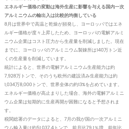
エネルギー価格の変動は海外生産に影響を与える国内一次
アルミニウムの輸出入は比較的均衡している
8月は世界中で高温と乾燥が頻発し、ヨーロッパではエネ
ルギー価格が度々上昇したため、ヨーロッパの電解アルミ
ニウム企業はコスト圧力から生産量を削減しました。現在
までに、ヨーロッパのアルミニウム製錬所は140万トン近
くの生産量を削減しています。
統計によると、世界の電解アルミニウム生産能力は約
7,928万トンで、そのうち欧州の建設済み生産能力は約
1,034万8,000トンで、世界全体の約13%を占めています。
エネルギー価格が高止まりした場合、海外の電解アルミニ
ウム企業は短期的に生産再開が困難になると予想されま
す。
税関総署のデータによると、7月の我が国の一次アルミニ
ウム輸入量は約51,037.4トンで、前月比79.1％増、前年比