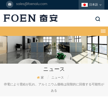
sales@foenalu.com
日本語
ニュース
家
/
ニュース
/
停電により需給が乱れ、アルミニウム価格は段階的に回復する可能性が
ある