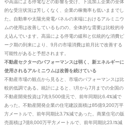
や高温による停電などの影響を受け、下流加工企業の全体
的な受注状況は芳しくなく、企業の稼働率も低いままでし
た。自動車や太陽光発電パネルの末端におけるアルミニウ
ムの使用は改善しているものの、全体的な需要は比較的冷
え込んでいます。高温による停電の緩和と伝統的な消費ピ
ーク期の到来により、9月の市場消費は前月比で改善する
可能性があると予想されます。
不動産セクターのパフォーマンスは弱く、新エネルギーに
使用されるアルミニウムは改善を続けている
不動産市場の観点から見ると、市場のパフォーマンスは比
較的低調である。統計によると、1月から7月までの全国の
不動産開発投資は7兆9,500億元で、前年同期比6.4%減で
あった。不動産開発企業の住宅建設面積は85億9,200万平
方メートルで、前年同期比3.7%減であった。商業住宅の販
売面積は7億8,000万平方メートルで、前年同期比23.1%減