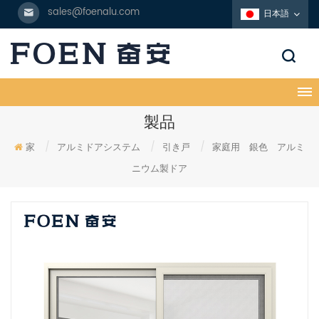
sales@foenalu.com
日本語
製品
家
/
アルミドアシステム
/
引き戸
/
家庭用 銀色 アルミ
ニウム製ドア