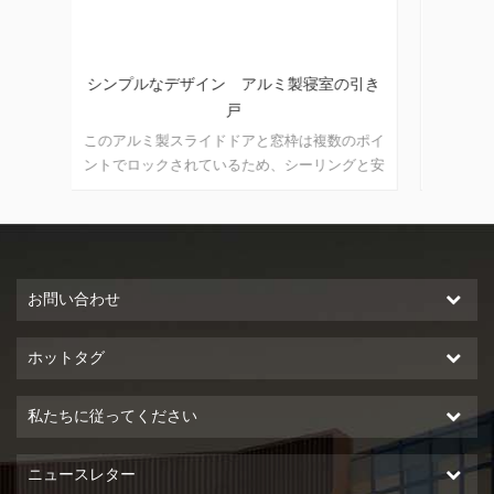
の引き
風呂屋用 アルミニウム製ガラスドア
キッ
数のポイ
このアルミニウムの引き戸と窓枠は複数の点で
このア
ングと安
ロックされています。 シーリングと安全な盗
ロック
さまざま
難防止性能は優れています。 さまざまな建築
難防止
アタイ
ニーズに対応するさまざまなドアタイプ
ニーズ
お問い合わせ
ホットタグ
私たちに従ってください
ニュースレター