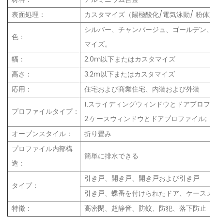
表面処理：
カスタマイズ（陽極酸化/電気泳動/ 粉体塗
シルバー、チャンパージュ、ゴールデン、
色：
マイズ。
幅：
2.0m以下またはカスタマイズ
高さ：
3.2m以下またはカスタマイズ
応用：
住宅および商業住宅、内装および外装
1.スライディングウィンドウとドアプロフ
プロファイルタイプ：
2.ケースウィンドウとドアプロファイル;
オープンスタイル：
折り畳み
プロファイル内部構
簡単に排水できる
造：
引き戸、開き戸、開き戸および引き戸
タイプ：
引き戸、蝶番を付けられたドア、ケースメ
特徴：
高密閉、超静音、防蚊、防犯、落下防止