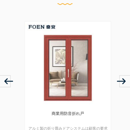
ドア
商業用防音折れ戸
モダ
複数のポ
アルミ製の折り畳みドアシステムは顧客の要求
アルミ