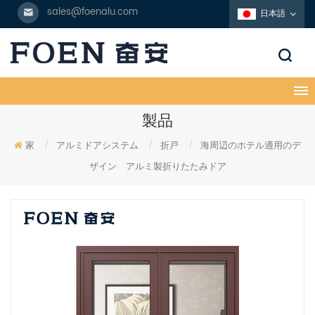
sales@foenalu.com
日本語
製品
家
/
アルミドアシステム
/
折戸
/
海周辺のホテル適用のデ
ザイン アルミ製折りたたみドア