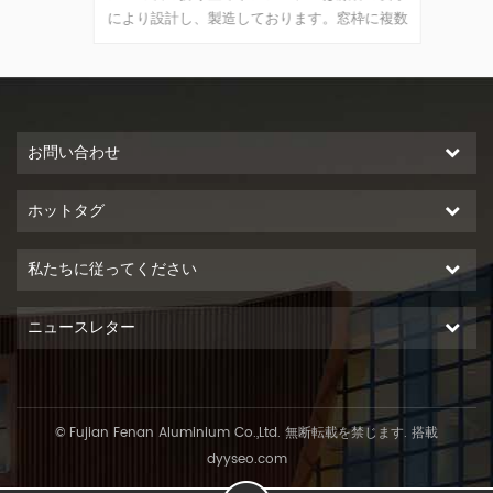
リングと
により設計し、製造しております。窓枠に複数
の要求
 さまざ
のポイントがロックされ、安全な盗難防止の性
ミ製折
ドアタイ
能が優れています。
ックさ
お問い合わせ
ホットタグ
私たちに従ってください
ニュースレター
© Fujian Fenan Aluminium Co.,Ltd. 無断転載を禁じます. 搭載
dyyseo.com