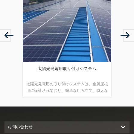
ム
温室設置システム
アル
金属屋根
温室設置システムは、農地を最大限に活用し、
pv 
、膨大な
太陽からのクリーンエネルギーを開発し、人間
れた防
にクリーンな未来をもたらします。
お問い合わせ