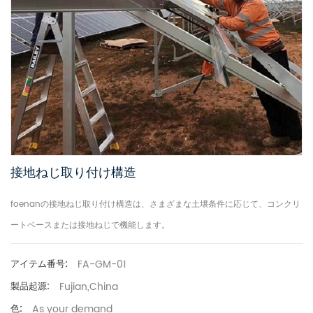
接地ねじ取り付け構造
foenanの接地ねじ取り付け構造は、さまざまな土壌条件に応じて、コンクリ
ートベースまたは接地ねじで機能します。
FA-GM-01
アイテム番号:
Fujian,China
製品起源:
As your demand
色: