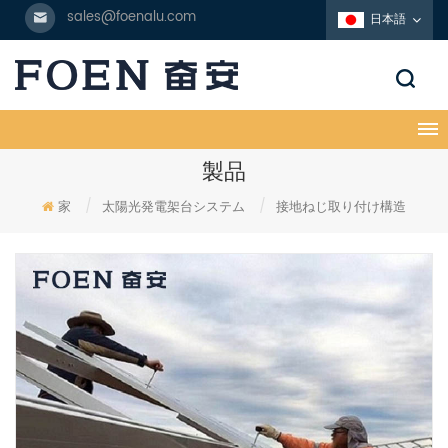
sales@foenalu.com
日本語
製品
家
/
太陽光発電架台システム
/
接地ねじ取り付け構造