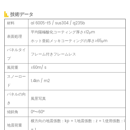
技術データ
材料
al 6005-t5 / sus304 / q235b
平均陽極酸化コーティング厚さ≥12μm
表面処理
ホット亜鉛メッキコーティングの厚さ≥65μm
パネルタイ
フレーム付きフレームレス
プ
風荷重
≤60m/ s
スノーロー
1.4kn / m2
ド
パネルの向
風景写真
き
傾斜角
0°〜60°
横方向の地震係数：kp = 1;地震係数：z = 1;使用係数：i
地震荷重
= 1