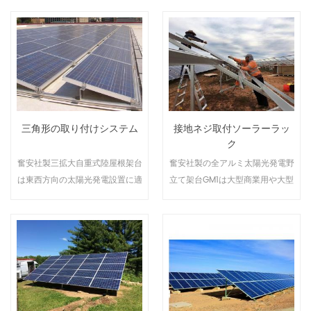
置に適しています。モジュールの
置に適しています。モジュールの
種類を問わずお客様のニーズに合
種類を問わずお客様のニーズに合
わせて設置することができます。
わせて設置することができます。
三角形の取り付けシステム
接地ネジ取付ソーラーラッ
ク
奮安社製三拡大自重式陸屋根架台
奮安社製の全アルミ太陽光発電野
は東西方向の太陽光発電設置に適
立て架台GM1は大型商業用や大型
用され、有限のスペースを利用し
発電所の太陽光発電システムの設
て、20％ー30％のインストール
置に適しています。モジュールの
量をアップします。軽質の全アル
種類を問わずお客様のニーズに合
ミニウム合金構造は、仮組み立
わせて設置することができます。
て、現場で取り付け用具が少な
い。