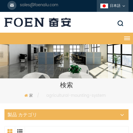
sales@foenalu.com
日本語
検索
家
/
agricultural-mounting-system
製品 カテゴリ