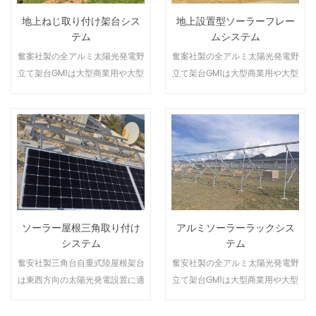
地上ねじ取り付け架台シス
地上設置型ソーラーフレー
テム
ムシステム
奮案社製の全アルミ太陽光発電野
奮案社製の全アルミ太陽光発電野
立て架台GM1は大型商業用や大型
立て架台GM1は大型商業用や大型
発電所の太陽光発電システムの設
発電所の太陽光発電システムの設
置に適しています。モジュールの
置に適しています。モジュールの
種類を問わずお客様のニーズに合
種類を問わずお客様ボニーズに合
わせて設置することができます。
わせて設置することができます。
ソーラー屋根三角取り付け
アルミソーラーラックシス
システム
テム
奮安社製三角台自重式陸屋根架台
奮安社製の全アルミ太陽光発電野
は東西方向の太陽光発電設置に適
立て架台GM1は大型商業用や大型
用され、有限のスペースを利用し
発電所の太陽光発電システムの設
て、20％ー30％のインストール
置に適しています。モジュールの