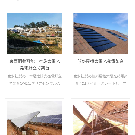
東西調整可能一本足太陽光
傾斜屋根太陽光発電架台
発電野立て架台
奮安社製の一本足太陽光発電野立
奮安社製の傾斜屋根太陽光発電架
て架台GM2はプリアセンブルの
台PRはタイル・スレート瓦・ア
地上置き型架台であり、大型商業
スファルトシングルなどほとんど
用や大型発電所に適用します。東
の傾斜屋根での太陽光発電システ
西方向調整可能のため、傾斜地と
ムの設置に適しています。水漏れ
非化石土壌をそのままに応用でき
防止のため、できる限り屋根構造
ます。
物を破壊せずに簡単に太陽光架台
を設置できるように、様々な瓦種
類と屋根構造に応じて多種類の支